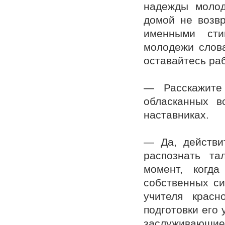
надежды молод
домой не возвр
именными сти
молодежи слова
оставайтесь ра
— Расскажите
обласканных в
наставниках.
— Да, действит
распознать та
момент, когд
собственных си
учителя красн
подготовки его 
заслуживающ