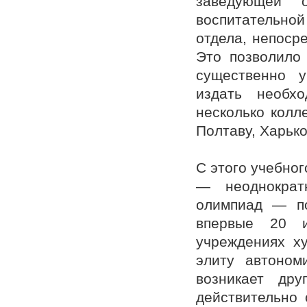
заведующей 
воспитательной
отдела, непоср
Это позволило 
существенно у
издать необхо
несколько колл
Полтаву, Харько
С этого учебног
— неоднократ
олимпиад — по
впервые 20 
учреждениях ху
элиту автоном
возникает дру
действительно 