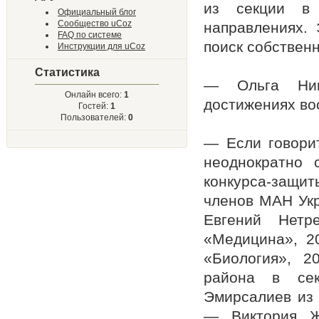
из секции в 
Официальный блог
Сообщество uCoz
направлениях. 
FAQ по системе
поиск собственн
Инструкции для uCoz
Статистика
— Ольга Ник
Онлайн всего:
1
достижениях во
Гостей:
1
Пользователей:
0
— Если говорит
неоднократно с
конкурса-защи
членов МАН Укр
Евгений Нетр
«Медицина», 2
«Биология», 2
района в сек
Эмирсалиев из 
— Виктория Ж