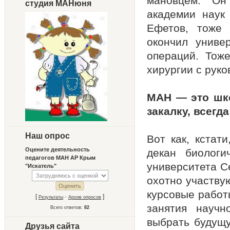
мановцем. Он
студия МАНюня
академии наук
Ефетов, тоже 
окончил универ
операций. Тож
хирургии с руко
МАН — это шко
закалку, всегд
Наш опрос
Вот как, кстат
Оцените деятельность
декан биологи
педагогов МАН АР Крым
университета С
"Искатель"
охотно участву
курсовые работ
[
·
]
Результаты
Архив опросов
занятия научн
Всего ответов:
82
выбрать будущу
Друзья сайта