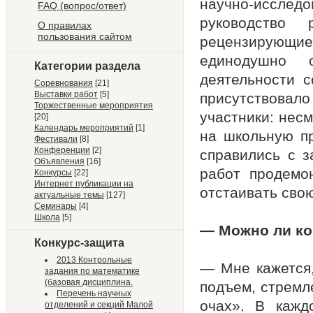
научно-исслед
FAQ (вопрос/ответ)
руководство 
О правилах
пользования сайтом
рецензирующ
единодушно 
Категории раздела
деятельности 
Соревнования
[21]
Выставки работ
[5]
присутствова
Торжественные мероприятия
участники: нес
[20]
Календарь мероприятий
[1]
на школьную п
Фестивали
[8]
Конференции
[2]
справились с з
Объявления
[16]
работ продемо
Конкурсы
[22]
Интернет публикации на
отстаивать свою
актуальные темы
[127]
Семинары
[4]
Школа
[5]
— Можно ли ко
Конкурс-защита
2013 Контрольные
— Мне кажется,
задания по математике
(базовая дисциплина.
подъем, стремл
Перечень научных
очах». В кажд
отделений и секций Малой