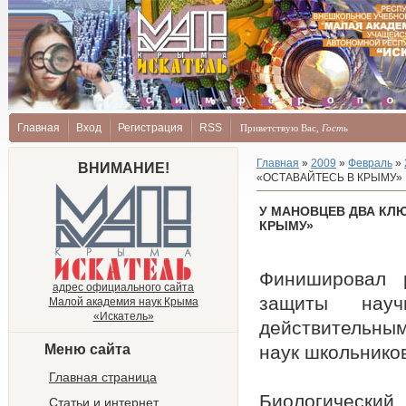
Главная
Вход
Регистрация
RSS
Приветствую Вас
,
Гость
Главная
»
2009
»
Февраль
»
ВНИМАНИЕ!
«ОСТАВАЙТЕСЬ В КРЫМУ»
У МАНОВЦЕВ ДВА КЛЮ
КРЫМУ»
Финишировал р
адрес официального сайта
защиты научн
Малой академия наук Крыма
«Искатель»
действительным
Меню сайта
наук школьнико
Главная страница
Биологическ
Статьи и интернет