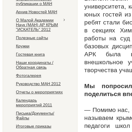
публикации о МАН
университета, 
Архив Новостей МАН
юных гостей из
О Малой Академии
ребят стали би
Наук (МАН) АР КРЫМ
в секциях Хим
"ИСКАТЕЛЬ" 2012
работы на суд
Полезные сайты
базовых дисцип
Кружки
АРК была во
Гостевая книга
внешкольное у
Наши координаты /
Обратная связь
творчества уча
Фотогалерея
Руководство МАН 2012
Мы попроси
Отчеты о мероприятиях
поделиться вп
Календарь
мероприятий 2011
— Помимо нас, 
Письма/Документы/
называем крымс
Файлы
педагоги школ
Итоговые приказы