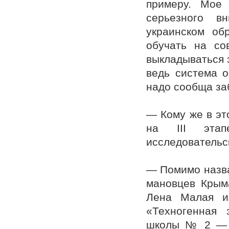
примеру. Мое 
серьезного в
украинском об
обучать на со
выкладываться з
ведь система о
надо сообща заб
— Кому же в эт
на III этапе
исследовательс
— Помимо назва
мановцев Крыма
Лена Малая и
«Техногенная 
школы № 2 — с