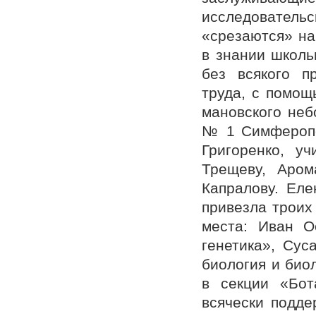
исследовате
«срезаются» на
в знании школь
без всякого п
труда, с помощ
мановского неб
№ 1 Симферопо
Григоренко, 
Трещеву, Аром
Капралову. Еле
привезла троих
места: Иван О
генетика», Су
биология и био
в секции «Бот
всячески подде