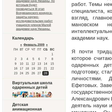
академии наук Украины, по
работ. Темы не
которым будет
проводиться III этап
специалиста, к
Всеукраинского конкурса-
взгляд, главн
защиты научно-
исследовательских работ
мановском н
учащихся-членов Малой
академии наук Украины.
интеллектуальн
академии наук.
Календарь
«
Февраль 2009
»
ПН
ВТ
СР
ЧТ
ПТ
СБ
ВС
Я почти тридц
1
которое считаю
2
3
4
5
6
7
8
9
10
11
12
13
14
15
одаренных дет
16
17
18
19
20
21
22
подготовку, ст
23
24
25
26
27
28
личностями. 
Виртуальная школа
Ефетовых. Заве
одаренных детей
государствен
Александрович 
Детская
деятель науки 
анимационная