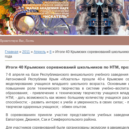
Приветствую Вас
,
Гость
Главная
»
2011
»
Апрель
»
8
» Итоги 40 Крымских соревнований школьнико
года
Итоги 40 Крымских соревнований школьников по НТМ, прох
7-8 апреля на базе Республиканского внешкольного учебного заведен
Автономной Республики Крым «Искатель» прошли 40-е Крымские со
моделированию учащихся младшего школьного возраста. Основными 
повышение роли технического творчества в системе учебно–воспит
образования; - привлечение к техническому творчеству учащихся мла
НТМ; - дать возможность как можно большему количеству учащихся рас
способности; - развить интерес к учебе и уверенность в своих силах; -
творчески одаренных учащихся; - обмен опытом.
В соревнованиях приняли участие представители учебных заведе
Евпатории, Джанкоя, Сак и Симферопольского района.
Для участников соревнований были организованы экскурсии в авиамоде