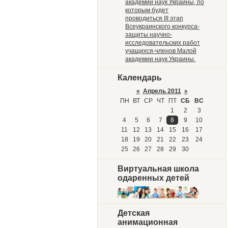
академии наук Украины, по
которым будет
проводиться III этап
Всеукраинского конкурса-
защиты научно-
исследовательских работ
учащихся-членов Малой
академии наук Украины.
Календарь
«
Апрель 2011
»
ПН
ВТ
СР
ЧТ
ПТ
СБ
ВС
1
2
3
4
5
6
7
8
9
10
11
12
13
14
15
16
17
18
19
20
21
22
23
24
25
26
27
28
29
30
Виртуальная школа
одаренных детей
Детская
анимационная