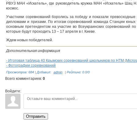
РВУЗ МАН «Искатель», где руководитель кружка МАН «Искатель» Шац Н.В
космос.
Участники соревнований боролись за победу и показали превосходные
дипломами и призами. По итогам соревнований команда Станции юных те
основным претендентом на участие во Всеукраинских соревнований по
которые будут проходить 13 – 17 апреля в г. Киеве.
Ждем новых победителей.
Дополнительная информация
- Итоговая таблица 40 Крымских соревнований школьников по НТМ (Micros
- Фотографии соревнований
Просмотров
:
684
|
Добавил
:
admin
|
Рейтинг
:
0.0
/
0
Всего комментариев
:
0
Войдите:
Отправить