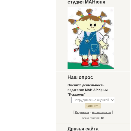
студия МАНюня
Наш опрос
Оцените деятельность
педагогов МАН АР Крым
"Искатель"
[
·
]
Результаты
Архив опросов
Всего ответов:
82
Друзья сайта