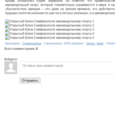
Крыма «Искатель» Юрий Трифонов. Он отметил, что правительств
авиамодельный спорт, который стремительно развивается в мире и пр
«Беспилотная авиация – это даже не веяние времени, это действите
будущих пилотов начинается уже не в летных училищах, а в авиамодельн
Категория
:
Соревнования
|
Просмотров
:
1078
|
Добавил
:
Strelov_Vitaliy
|
Рейт
Всего комментариев
:
0
Войдите:
Отправить