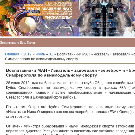
Приветствую Вас
,
Гость
Главная
»
2012
»
Июль
»
31
» Воспитанники МАН «Искатель» завоевали «с
Симферополя по авиамодельному спорту
Воспитанники МАН «Искатель» завоевали «серебро» и «бр
Симферополя по авиамодельному спорту
28 июля 2012 года на базе авиаспортивного клуба Общества содействи
Кубок Симферополя по авиамодельному спорту в трассах F3A (пи
соревнованиях приняли участие профессиональные и начинающие 
Севастополя и Бахчисарайского района.
По итогам Открытого Кубка Симферополя по авиамодельному спо
«Искатель» Нина Онищенко завоевала «серебро» в классе F3A (Юниор), а
стал третьим.
От имени министра образования и науки, молодежи и спорта автономии
обратился директор Республиканского внешкольного учебного заведени