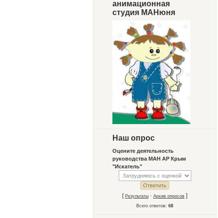
анимационная
студия МАНюня
Наш опрос
Оцените деятельность
руководства МАН АР Крым
"Искатель"
[
·
]
Результаты
Архив опросов
Всего ответов:
68