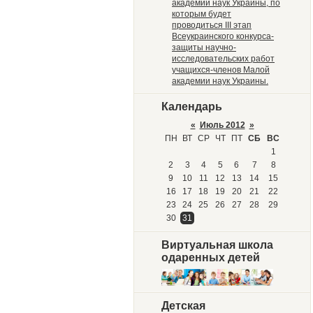
академии наук Украины, по
которым будет
проводиться III этап
Всеукраинского конкурса-
защиты научно-
исследовательских работ
учащихся-членов Малой
академии наук Украины.
Календарь
«
Июль 2012
»
ПН
ВТ
СР
ЧТ
ПТ
СБ
ВС
1
2
3
4
5
6
7
8
9
10
11
12
13
14
15
16
17
18
19
20
21
22
23
24
25
26
27
28
29
30
31
Виртуальная школа
одаренных детей
Детская