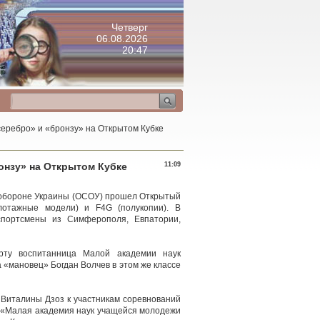
Четверг
06.08.2026
20:47
еребро» и «бронзу» на Открытом Кубке
онзу» на Открытом Кубке
11:09
я обороне Украины (ОСОУ) прошел Открытый
лотажные модели) и F4G (полукопии). В
спортсмены из Симферополя, Евпатории,
рту воспитанница Малой академии наук
 «мановец» Богдан Волчев в этом же классе
 Виталины Дзоз к участникам соревнований
я «Малая академия наук учащейся молодежи