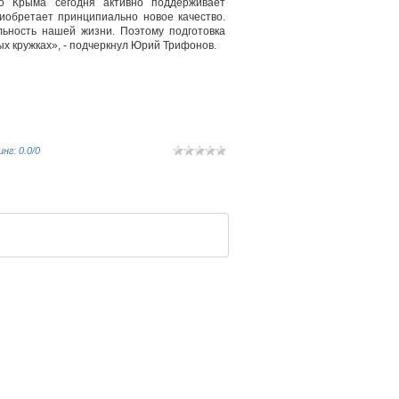
о Крыма сегодня активно поддерживает
иобретает принципиально новое качество.
льность нашей жизни. Поэтому подготовка
ых кружках», - подчеркнул Юрий Трифонов.
инг
:
0.0
/
0