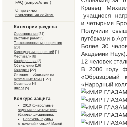
Словакия).За 
FAQ (вопрос/ответ)
Кравец Михаи
О правилах
учащиеся нагр
пользования сайтом
и четырьмя Бро
Категории раздела
Получили свыш
Соревнования
[21]
путёвками в Арт
Выставки работ
[5]
Торжественные мероприятия
Более 30 чело
[20]
Календарь мероприятий
[1]
Академии Наук)
Фестивали
[8]
12 человек ста
Конференции
[2]
Объявления
[16]
В 2006 году ф
Конкурсы
[22]
Интернет публикации на
«Образцовый к
актуальные темы
[127]
«Народный колл
Семинары
[4]
Школа
[5]
Конкурс-защита
2013 Контрольные
задания по математике
(базовая дисциплина.
Перечень научных
отделений и секций Малой