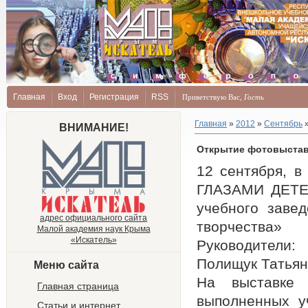
Главная
Вход
Регистрация
RSS
Приветствую Вас
,
Гость
Главная
»
2012
»
Сентябрь
ВНИМАНИЕ!
Открытие фотовыстав
12 сентября, в
ГЛАЗАМИ ДЕТЕЙ
учебного заве
адрес официального сайта
творчества»
Малой академия наук Крыма
«Искатель»
Руководители: 
Полищук Татьян
Меню сайта
На выставке
Главная страница
выполненных у
Статьи и интернет