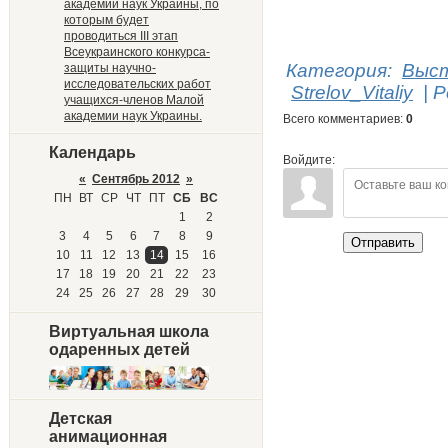
академии наук Украины, по
которым будет
проводиться III этап
Всеукраинского конкурса-
Категория
:
Выст
защиты научно-
исследовательских работ
Strelov_Vitaliy
|
Р
учащихся-членов Малой
академии наук Украины.
Всего комментариев
:
0
Календарь
Войдите:
«
Сентябрь 2012
»
ПН
ВТ
СР
ЧТ
ПТ
СБ
ВС
1
2
3
4
5
6
7
8
9
Отправить
10
11
12
13
14
15
16
17
18
19
20
21
22
23
24
25
26
27
28
29
30
Виртуальная школа
одаренных детей
Детская
анимационная