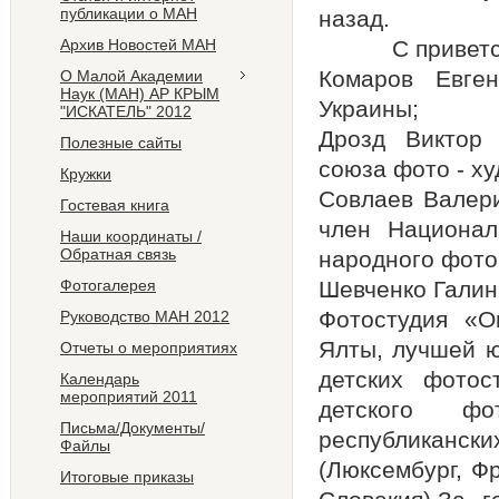
публикации о МАН
назад.
Архив Новостей МАН
С приветстве
Комаров Евген
О Малой Академии
Наук (МАН) АР КРЫМ
Украины;
"ИСКАТЕЛЬ" 2012
Дрозд Виктор 
Полезные сайты
союза фото - х
Кружки
Совлаев Валери
Гостевая книга
член Национал
Наши координаты /
Обратная связь
народного фоток
Фотогалерея
Шевченко Галин
Фотостудия «О
Руководство МАН 2012
Ялты, лучшей ю
Отчеты о мероприятиях
детских фотос
Календарь
мероприятий 2011
детского фо
Письма/Документы/
республиканск
Файлы
(Люксембург, Ф
Итоговые приказы