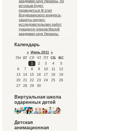
академии наук Украины, по
которым будет
проводиться III этап
Всеукраинского конкурса-
защиты научно-
исследовательских работ
учащихся-членов Малой
академии наук Украины.
Календарь
«
Июнь 2011
»
ПН
ВТ
СР
ЧТ
ПТ
СБ
ВС
1
2
3
4
5
6
7
8
9
10
11
12
13
14
15
16
17
18
19
20
21
22
23
24
25
26
27
28
29
30
Виртуальная школа
одаренных детей
Детская
анимационная