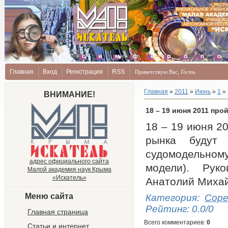
Главная
Вход
Регистрация
RSS
Приветствую Вас
,
Гость
Главная
»
2011
»
Июнь
»
1
» 
ВНИМАНИЕ!
18 – 19 июня 2011 пр
18 – 19 июня 2
рынка будут 
судомодельному
адрес официального сайта
модели). Руко
Малой академия наук Крыма
«Искатель»
Анатолий Михай
Меню сайта
Категория
:
Соре
Рейтинг
:
0.0
/
0
Главная страница
Всего комментариев
:
0
Статьи и интернет