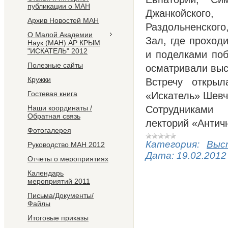
публикации о МАН
Джанкойского, 
Архив Новостей МАН
Раздольненского
О Малой Академии
Зал, где проход
Наук (МАН) АР КРЫМ
"ИСКАТЕЛЬ" 2012
и поделками поб
Полезные сайты
осматривали выс
Кружки
Встречу откры
Гостевая книга
«Искатель» Шевч
Наши координаты /
Сотрудниками 
Обратная связь
лекторий «Анти
Фотогалерея
Категория:
Выс
Руководство МАН 2012
Дата:
19.02.2012
Отчеты о мероприятиях
Календарь
мероприятий 2011
Письма/Документы/
Файлы
Итоговые приказы