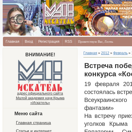
Главная
Вход
Регистрация
RSS
Приветствую Вас
,
Гость
Главная
»
2012
»
Февраль
»
ВНИМАНИЕ!
Встреча побе
конкурса «К
19 февраля 201
состоялась встр
адрес официального сайта
Малой академия наук Крыма
Всеукраинско
«Искатель»
фантазии»
Меню сайта
На встречу прие
Главная страница
уголков Крыма 
Статьи и интернет
Евпатории, Си