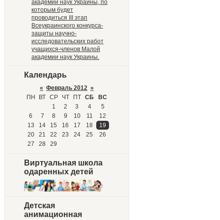
академии наук Украины, по
которым будет
проводиться III этап
Всеукраинского конкурса-
защиты научно-
исследовательских работ
учащихся-членов Малой
академии наук Украины.
Календарь
«
Февраль 2012
»
ПН
ВТ
СР
ЧТ
ПТ
СБ
ВС
1
2
3
4
5
6
7
8
9
10
11
12
13
14
15
16
17
18
19
20
21
22
23
24
25
26
27
28
29
Виртуальная школа
одаренных детей
Детская
анимационная