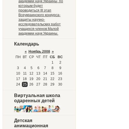
академии наук Украины, по
которым будет
проводиться III этап
Всеукраинского конкурса-
защиты научно-
исследовательских работ
учащихся-членов Малой
академии наук Украины.
Календарь
«
Ноябрь 2008
»
ПН
ВТ
СР
ЧТ
ПТ
СБ
ВС
1
2
3
4
5
6
7
8
9
10
11
12
13
14
15
16
17
18
19
20
21
22
23
24
25
26
27
28
29
30
Виртуальная школа
одаренных детей
Детская
анимационная