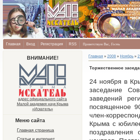
Главная
Вход
Регистрация
RSS
Приветствую Вас
,
Гость
Главная
»
2008
»
Ноябрь
»
2
ВНИМАНИЕ!
Торжественное заседа
24 ноября в Кр
заседание Со
заведений рег
адрес официального сайта
Малой академия наук Крыма
посвященное 9
«Искатель»
член-корреспон
Меню сайта
Крыма с юбилее
Главная страница
поздравления 
Статьи и интернет