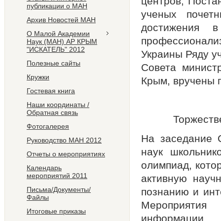
центров, Поста
публикации о МАН
ученых почет
Архив Новостей МАН
достижения в
О Малой Академии
профессионали
Наук (МАН) АР КРЫМ
"ИСКАТЕЛЬ" 2012
Украины Ряду у
Полезные сайты
Совета минист
Кружки
Крым, вручены 
Гостевая книга
Наши координаты /
Обратная связь
Торжеств
Фотогалерея
На заседание 
Руководство МАН 2012
наук школьник
Отчеты о мероприятиях
олимпиад, кото
Календарь
мероприятий 2011
активную научн
Письма/Документы/
познанию и инт
Файлы
Мероприятия
Итоговые приказы
информации.