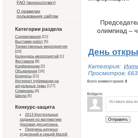
FAQ (вопрос/ответ)
О правилах
пользования сайтом
Председател
Категории раздела
олимпиад – 
Соревнования
[21]
Выставки работ
[5]
Торжественные мероприятия
День откр
[20]
Календарь мероприятий
[1]
Фестивали
[8]
Категория
:
Инте
Конференции
[2]
Объявления
[16]
Просмотров
:
663
Конкурсы
[22]
Интернет публикации на
Всего комментариев
:
0
актуальные темы
[127]
Семинары
[4]
Войдите:
Школа
[5]
Конкурс-защита
2013 Контрольные
Отправить
задания по математике
(базовая дисциплина.
Перечень научных
отделений и секций Малой