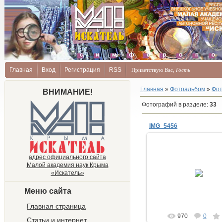
Главная
Вход
Регистрация
RSS
Приветствую Вас
,
Гость
Главная
»
Фотоальбом
»
Фот
ВНИМАНИЕ!
Фотографий в разделе
:
33
IMG_5456
адрес официального сайта
Малой академия наук Крыма
08.10.2012
«Искатель»
Strelov_Vitali
Меню сайта
Главная страница
970
0
Статьи и интернет