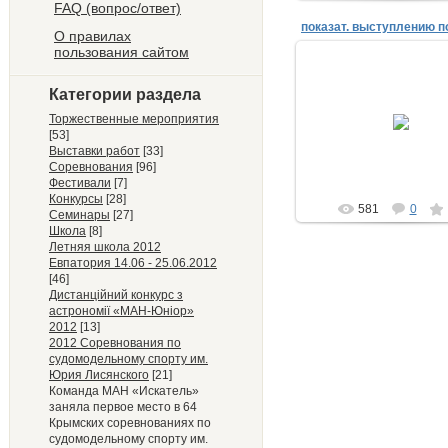
FAQ (вопрос/ответ)
О правилах
пользования сайтом
Категории раздела
11.06.2012
Торжественные мероприятия
[53]
admin
Выставки работ
[33]
Соревнования
[96]
Фестивали
[7]
Конкурсы
[28]
581
0
Семинары
[27]
Школа
[8]
Летняя школа 2012
Евпатория 14.06 - 25.06.2012
[46]
Дистанційний конкурс з
астрономії «МАН-Юніор»
2012
[13]
2012 Соревнования по
судомодельному спорту им.
Юрия Лисянского
[21]
Команда МАН «Искатель»
заняла первое место в 64
Крымских соревнованиях по
судомодельному спорту им.