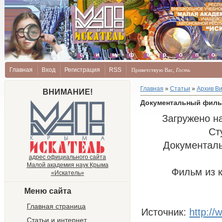
Главная
Вход
Регистрация
RSS
Приветствую Вас
,
Гость
Главная
»
Статьи
»
Архив В
ВНИМАНИЕ!
Документальный фильм
Загружено на
Ст
Документал
адрес официального сайта
Малой академия наук Крыма
Фильм из 
«Искатель»
Меню сайта
Главная страница
Источник
:
http:/
Статьи и интернет