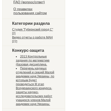
FAQ (вопрос/ответ)
О правилах
пользования сайтом
Категории раздела
Студия "Губернский город С"
[2]
Видео отчеты о работе МАН
[22]
Конкурс-защита
2013 Контрольные
задания по математике
(базовая дисциплина.
Перечень научных
отделений и секций Малой
академии наук Украины, по
которым будет
проводиться III этап
Всеукраинского конкурса-
защиты научно-
исследовательских работ
учащихся-членов Малой
академии наук Украины.