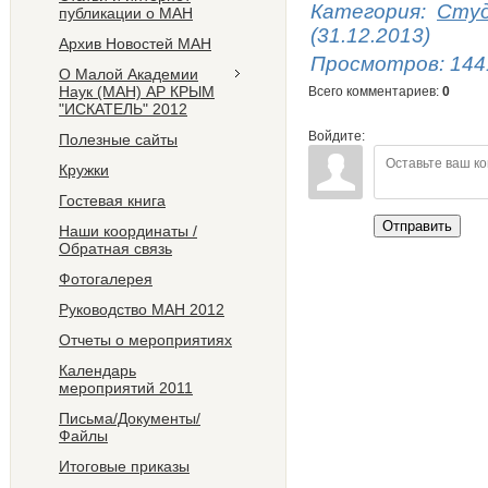
Категория
:
Студ
публикации о МАН
(31.12.2013)
Архив Новостей МАН
Просмотров
:
144
О Малой Академии
Наук (МАН) АР КРЫМ
Всего комментариев
:
0
"ИСКАТЕЛЬ" 2012
Войдите:
Полезные сайты
Кружки
Гостевая книга
Отправить
Наши координаты /
Обратная связь
Фотогалерея
Руководство МАН 2012
Отчеты о мероприятиях
Календарь
мероприятий 2011
Письма/Документы/
Файлы
Итоговые приказы