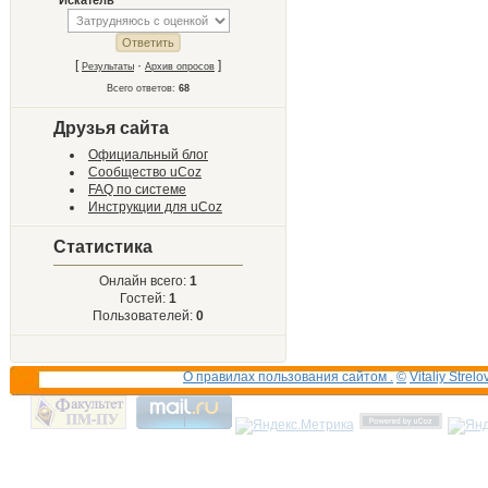
"Искатель"
[
·
]
Результаты
Архив опросов
Всего ответов:
68
Друзья сайта
Официальный блог
Сообщество uCoz
FAQ по системе
Инструкции для uCoz
Статистика
Онлайн всего:
1
Гостей:
1
Пользователей:
0
О правилах пользования сайтом .
©
Vitaliy Strelo