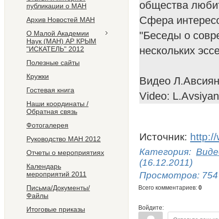
общества любите
публикации о МАН
Сфера интересо
Архив Новостей МАН
О Малой Академии
"Беседы о совр
Наук (МАН) АР КРЫМ
нескольких эсс
"ИСКАТЕЛЬ" 2012
Полезные сайты
Кружки
Видео Л.Авсия
Гостевая книга
Video: L.Avsiyan
Наши координаты /
Обратная связь
Фотогалерея
Источник
:
http:
Руководство МАН 2012
Категория
:
Виде
Отчеты о мероприятиях
(16.12.2011)
Календарь
мероприятий 2011
Просмотров
:
754
Письма/Документы/
Всего комментариев
:
0
Файлы
Войдите:
Итоговые приказы