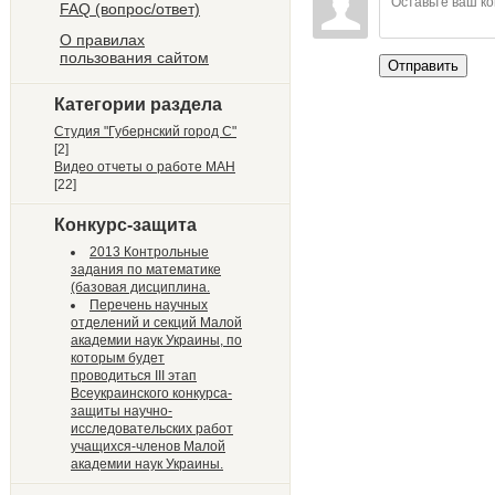
FAQ (вопрос/ответ)
О правилах
пользования сайтом
Отправить
Категории раздела
Студия "Губернский город С"
[2]
Видео отчеты о работе МАН
[22]
Конкурс-защита
2013 Контрольные
задания по математике
(базовая дисциплина.
Перечень научных
отделений и секций Малой
академии наук Украины, по
которым будет
проводиться III этап
Всеукраинского конкурса-
защиты научно-
исследовательских работ
учащихся-членов Малой
академии наук Украины.