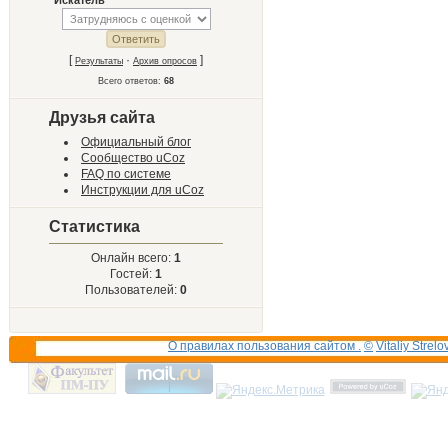
"Искатель"
[
·
]
Результаты
Архив опросов
Всего ответов:
68
Друзья сайта
Официальный блог
Сообщество uCoz
FAQ по системе
Инструкции для uCoz
Статистика
Онлайн всего:
1
Гостей:
1
Пользователей:
0
О правилах пользования сайтом .
©
Vitaliy Strelo