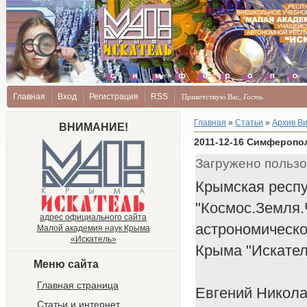
Главная
Вход
Регистрация
RSS
Приветствую Вас
,
Гость
Главная
»
Статьи
»
Архив В
ВНИМАНИЕ!
2011-12-16 Симферопол
Загружено польз
Крымская респу
"Космос.Земля.
адрес официального сайта
астрономическо
Малой академия наук Крыма
«Искатель»
Крыма "Искател
Меню сайта
Главная страница
Евгений Никол
Статьи и интернет