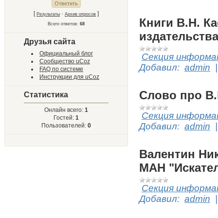
[
·
]
Результаты
Архив опросов
Книги В.Н. 
Всего ответов:
68
издательств
Друзья сайта
Официальный блог
Секция информат
Сообщество uCoz
Добавил:
admin
FAQ по системе
Инструкции для uCoz
Слово про В.
Статистика
Онлайн всего:
1
Секция информат
Гостей:
1
Добавил:
admin
Пользователей:
0
Валентин Ник
МАН "Искате
Секция информат
Добавил:
admin