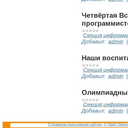
Четвёртая В
программист
Секция информат
Добавил:
admin
Наши воспита
Секция информат
Добавил:
admin
Олимпиадные
Секция информат
Добавил:
admin
О правилах пользования сайтом .
©
Vitaliy Strelo