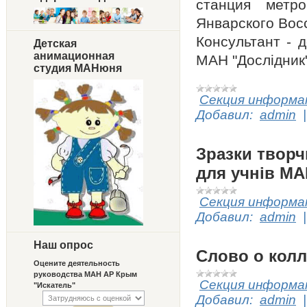
станция метро
Январского Восс
Консультант - 
Детская
анимационная
МАН "Дослідник
студия МАНюня
Секция информат
Добавил:
admin
Зразки творч
для учнів М
Секция информат
Добавил:
admin
Наш опрос
Слово о колл
Оцените деятельность
руководства МАН АР Крым
Секция информат
"Искатель"
Добавил:
admin