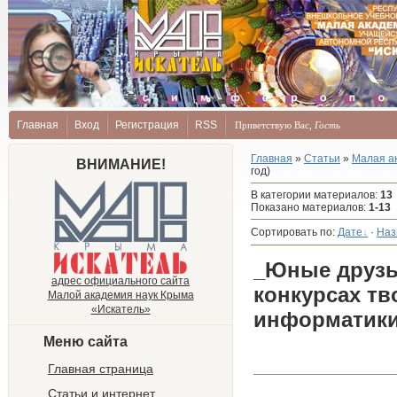
Главная
Вход
Регистрация
RSS
Приветствую Вас
,
Гость
Главная
»
Статьи
»
Малая а
ВНИМАНИЕ!
год)
В категории материалов
:
13
Показано материалов
:
1-13
Сортировать по
:
Дате
·
Наз
_Юные друзья
адрес официального сайта
конкурсах тв
Малой академия наук Крыма
«Искатель»
информатики 
Меню сайта
Главная страница
Статьи и интернет