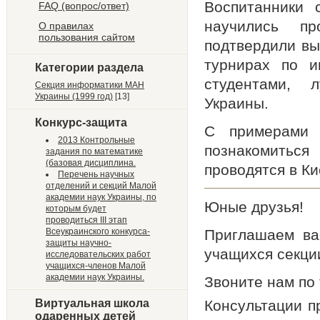
Воспитанники 
FAQ (вопрос/ответ)
научились п
О правилах
пользования сайтом
подтвердили вы
турнирах по и
Категории раздела
студентами, 
Секция информатики МАН
Украины (1999 год)
[13]
Украины.
Конкурс-защита
С примерами 
2013 Контрольные
познакомиться
задания по математике
(базовая дисциплина.
проводятся в К
Перечень научных
отделений и секций Малой
академии наук Украины, по
Юные друзья!
которым будет
проводиться III этап
Всеукраинского конкурса-
Приглашаем вас
защиты научно-
учащихся секци
исследовательских работ
учащихся-членов Малой
академии наук Украины.
Звоните нам по 
Консультации п
Виртуальная школа
одаренных детей