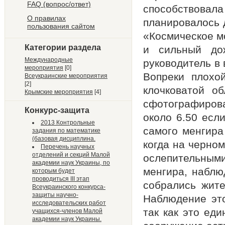
FAQ (вопрос/ответ)
способствова
О правилах
планировалось 
пользования сайтом
«Космическое м
Категории раздела
и сильный до
Международные
руководитель в
мероприятия
[0]
Вопреки плохо
Всеукраинские мероприятия
[2]
клочковатой о
Крымские мероприятия
[4]
сфотографирова
Конкурс-защита
около 6.50 есл
2013 Контрольные
самого менгира
задания по математике
(базовая дисциплина.
когда на черно
Перечень научных
отделений и секций Малой
ослепительным
академии наук Украины, по
менгира, наблю
которым будет
проводиться III этап
собрались жите
Всеукраинского конкурса-
защиты научно-
Наблюдение это
исследовательских работ
так как это ед
учащихся-членов Малой
академии наук Украины.