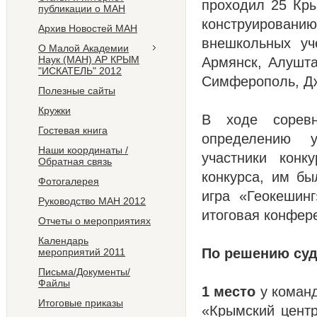
проходил 25 Кры
публикации о МАН
конструированию
Архив Новостей МАН
внешкольных уч
О Малой Академии
Наук (МАН) АР КРЫМ
Армянск, Алушта
"ИСКАТЕЛЬ" 2012
Симферополь, Дж
Полезные сайты
Кружки
В ходе соревн
Гостевая книга
определению у
Наши координаты /
участники конк
Обратная связь
конкурса, им бы
Фотогалерея
игра «Геокешин
Руководство МАН 2012
итоговая конфер
Отчеты о мероприятиях
Календарь
По решению суд
мероприятий 2011
Письма/Документы/
Файлы
1 место
у команд
Итоговые приказы
«Крымский центр