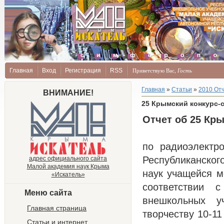
Главная
Вход
Регистрация
RSS
Приветствую Вас
,
Гость
Главная
»
Статьи
»
2010 От
ВНИМАНИЕ!
25 Крымский конкурс-
Отчет об 25 Кр
по радиоэлектр
Республиканског
адрес официального сайта
Малой академия наук Крыма
наук учащейся м
«Искатель»
соответствии 
Меню сайта
внешкольных у
Главная страница
творчеству 10-11
Статьи и интернет