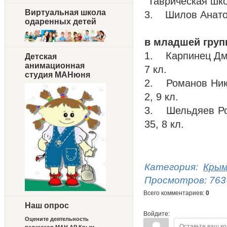
"Таврическая шко
Виртуальная школа
3. Шилов Ана
одаренных детей
в младшей груп
1. Карпинец Д
Детская
анимационная
7 кл.
студия МАНюня
2. Романов Н
2, 9 кл.
3. Шельдяев 
35, 8 кл.
Категория
:
Крым
Просмотров
:
763
Всего комментариев
:
0
Наш опрос
Войдите:
Оцените деятельность