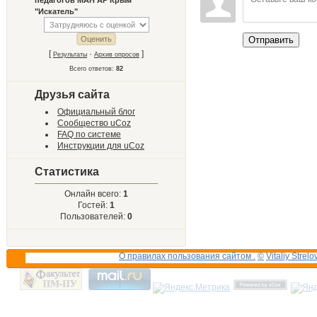
педагогов МАН АР Крым
"Искатель"
Отправить
[
·
]
Результаты
Архив опросов
Всего ответов:
82
Друзья сайта
Официальный блог
Сообщество uCoz
FAQ по системе
Инструкции для uCoz
Статистика
Онлайн всего:
1
Гостей:
1
Пользователей:
0
О правилах пользования сайтом .
©
Vitaliy Strelo