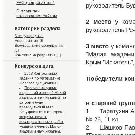
FAQ (вопрос/ответ)
руководитель Бу
О правилах
пользования сайтом
2 место
у коман
Категории раздела
руководитель Реч
Международные
мероприятия
[0]
3 место
у команд
Всеукраинские мероприятия
[1]
"Малая академи
Крымские мероприятия
[6]
Крым "Искатель”,
Конкурс-защита
2013 Контрольные
Победители кон
задания по математике
(базовая дисциплина.
Перечень научных
отделений и секций Малой
академии наук Украины, по
в старшей груп
которым будет
проводиться III этап
1. Таратухин
Всеукраинского конкурса-
защиты научно-
№ 26, 11 кл.
исследовательских работ
2. Шашков П
учащихся-членов Малой
академии наук Украины.