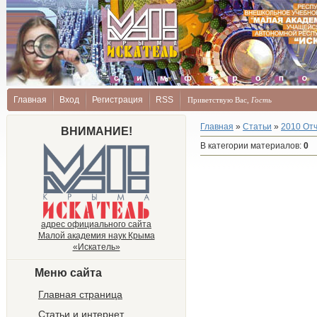
Главная
Вход
Регистрация
RSS
Приветствую Вас
,
Гость
Главная
»
Статьи
»
2010 От
ВНИМАНИЕ!
В категории материалов
:
0
адрес официального сайта
Малой академия наук Крыма
«Искатель»
Меню сайта
Главная страница
Статьи и интернет