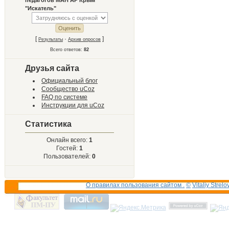
педагогов МАН АР Крым
"Искатель"
[
·
]
Результаты
Архив опросов
Всего ответов:
82
Друзья сайта
Официальный блог
Сообщество uCoz
FAQ по системе
Инструкции для uCoz
Статистика
Онлайн всего:
1
Гостей:
1
Пользователей:
0
О правилах пользования сайтом .
©
Vitaliy Strelo